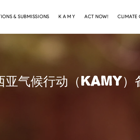
TIONS & SUBMISSIONS
K A M Y
ACT NOW!
CLIMATE 
西亚气候行动（KAMY）